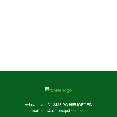
noch nicht probiert hat, können Sie hier mehr
über unser unwiderstehlich schmackhaftes
Kleintierfutter und unsere Leckereien für
Haustiere erfahren.
Jetzt anfragen
Veluwehaven 31 3433 PW NIEUWEGEIN
Email: info@supremepetfoods.com