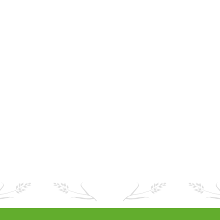
Ergänzungsfuttermittel wurden mit Glucosamin,
Kurkuma, Hagebutte und Vitamin C entwickelt, um
gesunde Gelenke…
Produkt vorrätig
Produkt anzeigen