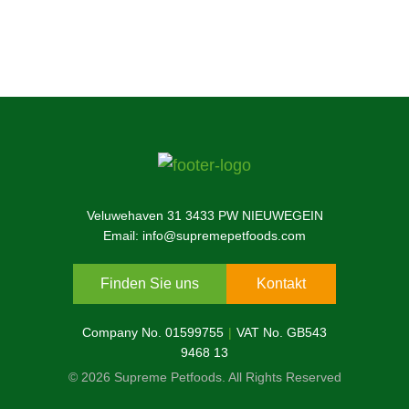
Veluwehaven 31 3433 PW NIEUWEGEIN
Email: info@supremepetfoods.com
Finden Sie uns
Kontakt
Company No. 01599755
VAT No. GB543
9468 13
© 2026 Supreme Petfoods. All Rights Reserved