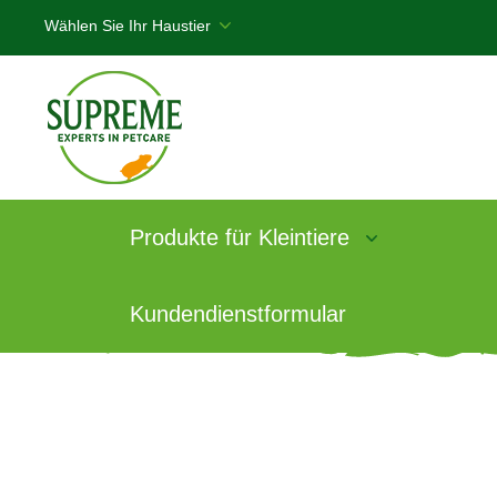
Produkte für Kleintiere
Products
/
Science Selective
/
Seite 5
Kundendienstformular